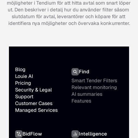
möjligheter i Tendium för att hitta avtal som snart löper 
ut. Den beskriver i detalj hur du använder filter såsom 
slutdatum för avtal, leverantörer och köpare för att 
identifiera nya möjligheter och övervaka konkurrenter.
Blog
Find
Louie AI
Smart Tender Filters
Pricing
Relevant monitoring
Security & Legal
AI summaries
Support
Features
Customer Cases
Managed Services
BidFlow
Intelligence